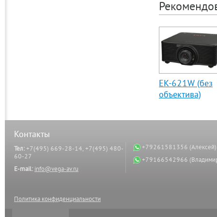
Рекомендо
EK-621W (без
объектива)
Контакты
+79261581356 (Алексей)
Тел:
+7(495) 669-28-14, +7(495) 480-
60-27
+79166542966 (Владими
E-mail:
info@vega-av.ru
Политика конфиденциальности