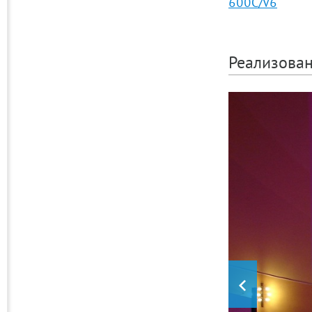
600C/V6
Реализова