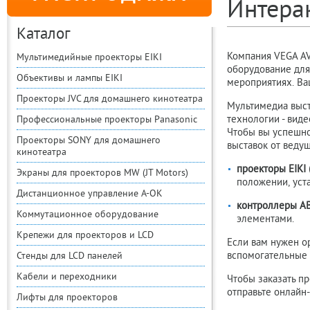
Интера
Каталог
Компания VEGA AV
Мультимедийные проекторы EIKI
оборудование для
Объективы и лампы EIKI
мероприятиях. Ва
Проекторы JVC для домашнего кинотеатра
Мультимедиа выст
технологии - вид
Профессиональные проекторы Panasonic
Чтобы вы успешно
Проекторы SONY для домашнего
выставок от веду
кинотеатра
проекторы EIKI 
Экраны для проекторов MW (JT Motors)
положении, уст
Дистанционное управление A-OK
контроллеры AB
Коммутационное оборудование
элементами.
Крепежи для проекторов и LCD
Если вам нужен о
вспомогательные 
Стенды для LCD панелей
Кабели и переходники
Чтобы заказать пр
отправьте онлайн-
Лифты для проекторов