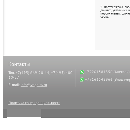
Я подтверждаю сво
данных, указанных 
персональных данн
срока.
Контакты
+79261581356 (Алексей)
Тел:
+7(495) 669-28-14, +7(495) 480-
60-27
+79166542966 (Владими
E-mail:
info@vega-av.ru
Политика конфиденциальности