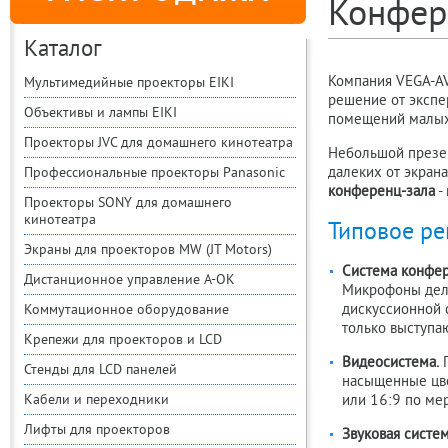
Конфер
Каталог
Компания VEGA-AV
Мультимедийные проекторы EIKI
решение от экспе
Объективы и лампы EIKI
помещений малых
Проекторы JVC для домашнего кинотеатра
Небольшой презен
далеких от экран
Профессиональные проекторы Panasonic
конференц-зала
-
Проекторы SONY для домашнего
кинотеатра
Типовое ре
Экраны для проекторов MW (JT Motors)
Система конфер
Дистанционное управление A-OK
Микрофоны деле
дискуссионной 
Коммутационное оборудование
только выступа
Крепежи для проекторов и LCD
Видеосистема.
П
Стенды для LCD панелей
насыщенные цве
Кабели и переходники
или 16:9 по ме
Лифты для проекторов
Звуковая систе