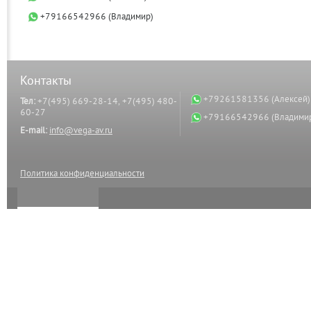
+79166542966 (Владимир)
Контакты
+79261581356 (Алексей)
Тел:
+7(495) 669-28-14, +7(495) 480-
60-27
+79166542966 (Владими
E-mail:
info@vega-av.ru
Политика конфиденциальности