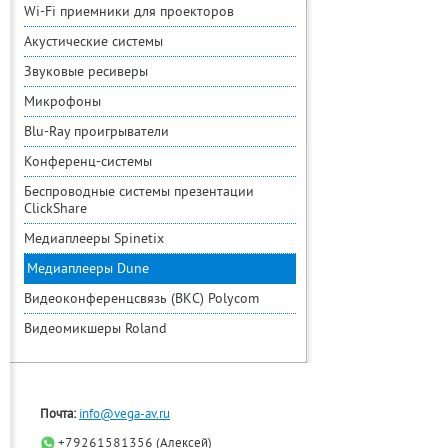
Wi-Fi приемники для проекторов
Акустические системы
Звуковые ресиверы
Микрофоны
Blu-Ray проигрыватели
Конференц-системы
Беспроводные системы презентации
ClickShare
Медиаплееры Spinetix
Медиаплееры Dune
Видеоконференцсвязь (ВКС) Polycom
Видеомикшеры Roland
Почта:
info@vega-av.ru
+79261581356 (Алексей)