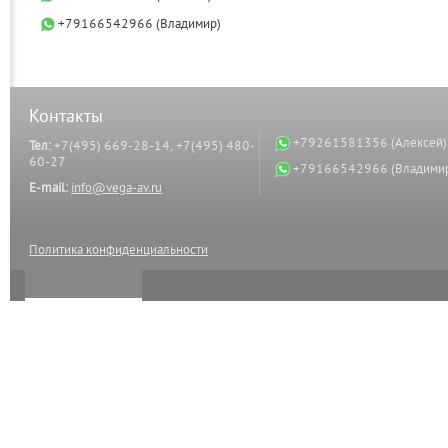
+79166542966 (Владимир)
Контакты
+79261581356 (Алексей)
Тел:
+7(495) 669-28-14, +7(495) 480-
60-27
+79166542966 (Владими
E-mail:
info@vega-av.ru
Политика конфиденциальности