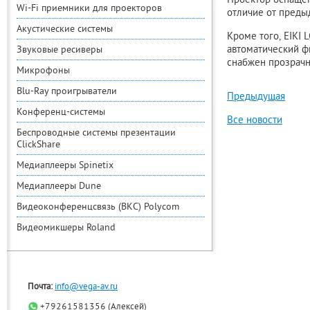
Проектор оснащен
Wi-Fi приемники для проекторов
отличие от преды
Акустические системы
Кроме того, EIKI
автоматический ф
Звуковые ресиверы
снабжен прозрачн
Микрофоны
Blu-Ray проигрыватели
Предыдущая
Конференц-системы
Все новости
Беспроводные системы презентации
ClickShare
Медиаплееры Spinetix
Медиаплееры Dune
Видеоконференцсвязь (ВКС) Polycom
Видеомикшеры Roland
Почта:
info@vega-av.ru
+79261581356 (Алексей)