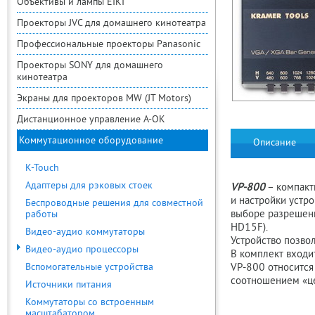
Объективы и лампы EIKI
Проекторы JVC для домашнего кинотеатра
Профессиональные проекторы Panasonic
Проекторы SONY для домашнего
кинотеатра
Экраны для проекторов MW (JT Motors)
Дистанционное управление A-OK
Коммутационное оборудование
Описание
K-Touch
Адаптеры для рэковых стоек
VP­-800
– компакт
и настройки устр
Беспроводные решения для совместной
выборе разрешени
работы
HD15F).
Видео-аудио коммутаторы
Устройство позво
Видео-аудио процессоры
В комплект входи
Вспомогательные устройства
VP­-800 относитс
соотношением «це
Источники питания
Коммутаторы со встроенным
масштабатором