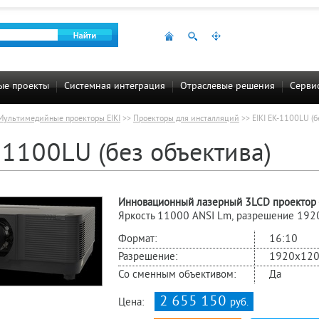
ые проекты
Системная интеграция
Отраслевые решения
Сервис
Мультимедийные проекторы EIKI
>>
Проекторы для инсталляций
>>
EIKI EK-1100LU (б
-1100LU (без объектива)
Инновационный лазерный 3LCD проектор -
Яркость 11000 ANSI Lm, разрешение 1920
Формат:
16:10
Разрешение:
1920x120
Со сменным объективом:
Да
2 655 150
Цена:
руб.