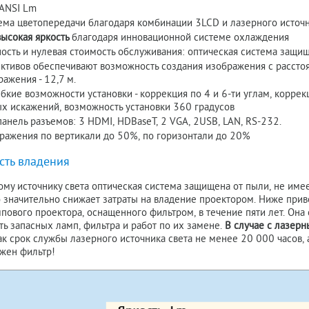
ANSI Lm
ема цветопередачи благодаря комбинации 3LCD и лазерного источн
высокая яркость
благодаря инновационной системе охлаждения
ость и нулевая стоимость обслуживания: оптическая система защищ
ктивов обеспечивают возможность создания изображения с рассто
ажения - 12,7 м.
бкие возможности установки - коррекция по 4 и 6-ти углам, коррек
х искажений, в
озможность установки 360 градусов
анель разъемов: 3 HDMI, HDBaseT, 2 VGA, 2USB, LAN, RS-232.
ажения по вертикали до 50%, по горизонтали до 20%
сть владения
му источнику света оптическая система защищена от пыли, не имее
о значительно снижает затраты на владение проектором. Ниже при
ового проектора, оснащенного фильтром, в течение пяти лет. Она 
ь запасных ламп, фильтра и работ по их замене.
В случае с лазерн
как срок службы лазерного источника света не менее 20 000 часов,
ужен фильтр!