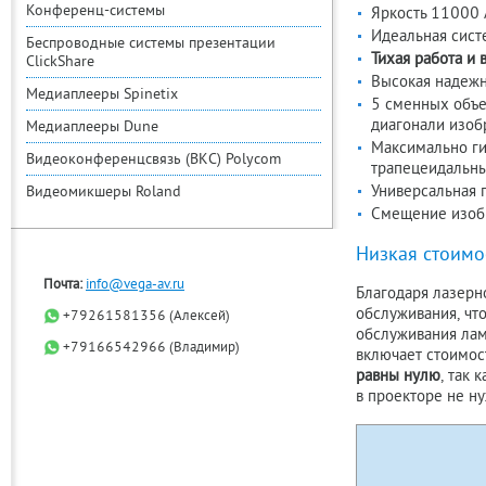
Конференц-системы
Яркость 11000 
Идеальная сист
Беспроводные системы презентации
Тихая работа и 
ClickShare
Высокая надежн
Медиаплееры Spinetix
5 сменных объе
диагонали изобр
Медиаплееры Dune
Максимально ги
Видеоконференцсвязь (ВКС) Polycom
трапецеидальны
Универсальная п
Видеомикшеры Roland
Смещение изобр
Низкая стоимо
Почта:
info@vega-av.ru
Благодаря лазерно
обслуживания, чт
+79261581356 (Алексей)
обслуживания ламп
+79166542966 (Владимир)
включает стоимост
равны нулю
, так 
в проекторе не н