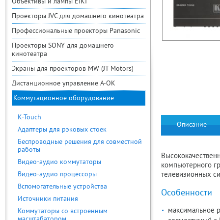
Объективы и лампы EIKI
Проекторы JVC для домашнего кинотеатра
Профессиональные проекторы Panasonic
Проекторы SONY для домашнего
кинотеатра
Экраны для проекторов MW (JT Motors)
Дистанционное управление A-OK
Коммутационное оборудование
K-Touch
Описание
Адаптеры для рэковых стоек
Беспроводные решения для совместной
работы
Высококачественн
Видео-аудио коммутаторы
компьютерного гр
Видео-аудио процессоры
телевизионных си
Вспомогательные устройства
Особенности
Источники питания
максимальное 
Коммутаторы со встроенным
масштабатором