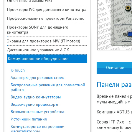
Объективы и лампы EIKI
Проекторы JVC для домашнего кинотеатра
Профессиональные проекторы Panasonic
Проекторы SONY для домашнего
кинотеатра
Экраны для проекторов MW (JT Motors)
Дистанционное управление A-OK
Коммутационное оборудование
Описание
K-Touch
Адаптеры для рэковых стоек
Панели раз
Беспроводные решения для совместной
работы
Врезные панели р
Видео-аудио коммутаторы
мультимедийным у
Видео-аудио процессоры
Вспомогательные устройства
Компания ABTUS в
Источники питания
Серия IFP-7xx – 
Коммутаторы со встроенным
клеммному блоку 
масштабатором