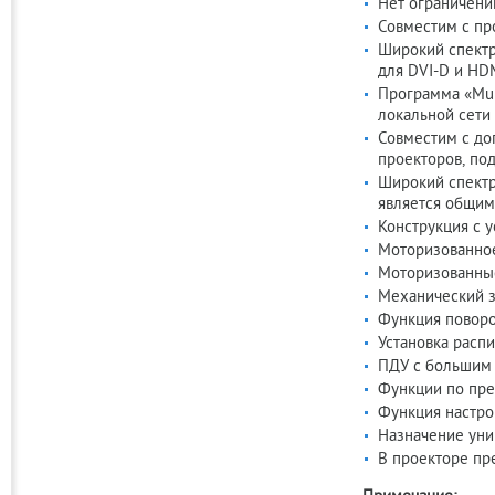
Нет ограничени
Совместим с пр
Широкий спектр 
для DVI-D и HD
Программа «Mult
локальной сети
Совместим с до
проекторов, по
Широкий спектр
является общим
Конструкция с у
Моторизованное
Моторизованные
Механический з
Функция поворо
Установка расп
ПДУ с большим 
Функции по пре
Функция настро
Назначение уни
В проекторе пр