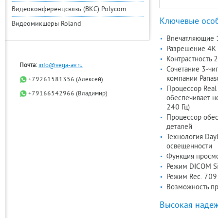
Видеоконференцсвязь (ВКС) Polycom
Ключевые особ
Видеомикшеры Roland
Впечатляющие 
Разрешение 4K 
Контрастность 
Почта:
info@vega-av.ru
Сочетание 3-чи
компании Panas
+79261581356 (Алексей)
Процессор Real 
+79166542966 (Владимир)
обеспечивает н
240 Гц)
Процессор обесп
деталей
Технология Day
освещенности
Функция просмо
Режим DICOM Si
Режим Rec. 709
Возможность пр
Высокая надеж