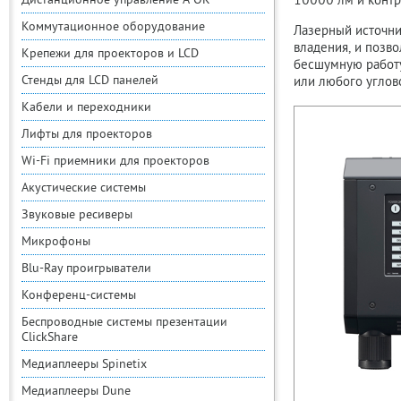
Дистанционное управление A-OK
10000 лм и контр
Коммутационное оборудование
Лазерный источни
владения, и позв
Крепежи для проекторов и LCD
бесшумную работу
Стенды для LCD панелей
или любого углов
Кабели и переходники
Лифты для проекторов
Wi-Fi приемники для проекторов
Акустические системы
Звуковые ресиверы
Микрофоны
Blu-Ray проигрыватели
Конференц-системы
Беспроводные системы презентации
ClickShare
Медиаплееры Spinetix
Медиаплееры Dune