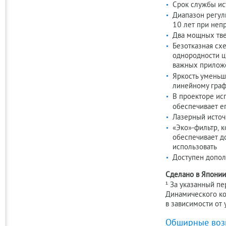
Срок службы ис
Диапазон регул
10 лет при неп
Два мощных тве
Безотказная сх
однородности ц
важных прилож
Яркость уменьш
линейному граф
В проекторе ис
обеспечивает е
Лазерный источ
«Эко»-фильтр, 
обеспечивает д
использовать
Доступен допол
Сделано в Японии
¹ За указанный п
Динамического ко
в зависимости от
Обширные возм