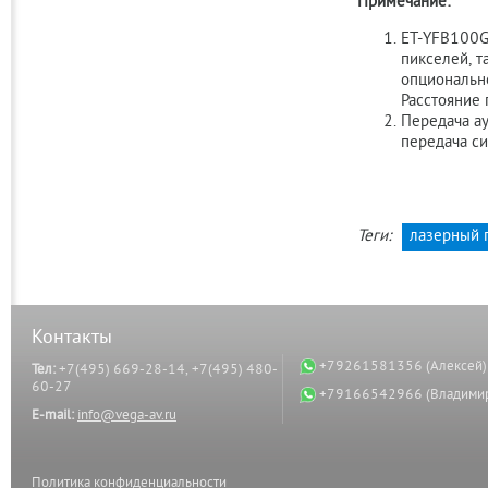
Примечание:
ET-YFB100G
пикселей, т
опциональн
Расстояние 
Передача ау
передача си
Теги:
лазерный 
Контакты
+79261581356 (Алексей)
Тел:
+7(495) 669-28-14, +7(495) 480-
60-27
+79166542966 (Владими
E-mail:
info@vega-av.ru
Политика конфиденциальности