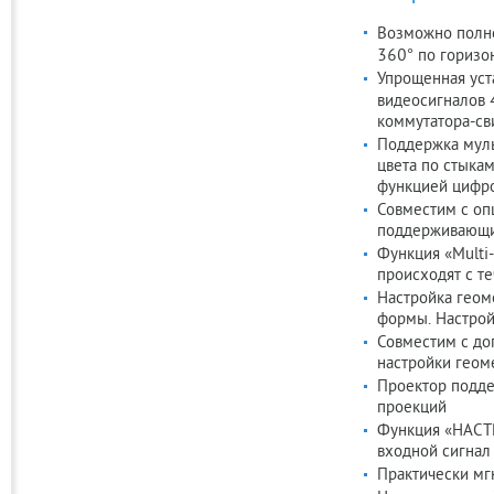
Возможно полно
360° по горизо
Упрощенная уст
видеосигналов 
коммутатора-св
Поддержка муль
цвета по стыкам
функцией цифро
Совместим с оп
поддерживающи
Функция «Multi-
происходят с т
Настройка геом
формы. Настрой
Совместим с до
настройки геом
Проектор подде
проекций
Функция «НАСТ
входной сигнал
Практически мг