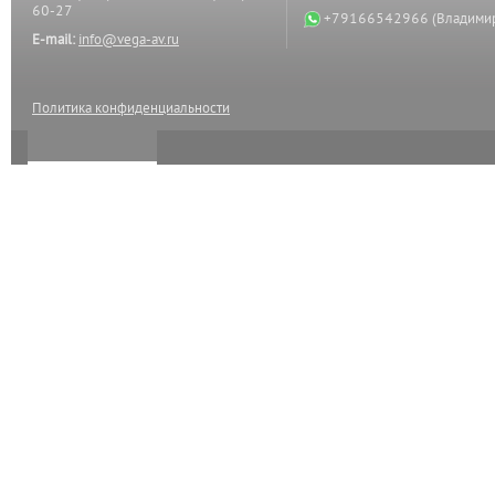
60-27
+79166542966 (Владими
E-mail:
info@vega-av.ru
Политика конфиденциальности