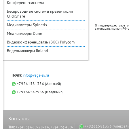
Конференц-системы
Беспроводные системы презентации
ClickShare
Медиаплееры Spinetix
Я подтверждаю свое с
законодательством РФ 
Медиаплееры Dune
Видеоконференцсвязь (ВКС) Polycom
Видеомикшеры Roland
Почта:
info@vega-av.ru
+79261581356 (Алексей)
+79166542966 (Владимир)
Контакты
+79261581356 (Алексей)
Тел:
+7(495) 669-28-14, +7(495) 480-