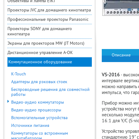
Объективы и лампы EIKI
Проекторы JVC для домашнего кинотеатра
Профессиональные проекторы Panasonic
Проекторы SONY для домашнего
кинотеатра
Экраны для проекторов MW (JT Motors)
Дистанционное управление A-OK
Описание
Коммутационное оборудование
K-Touch
VS-2016
- высоко
интервале вертик
Адаптеры для рэковых стоек
можно направить 
Беспроводные решения для совместной
импульса, что га
работы
Видео-аудио коммутаторы
Прибор можно инт
устройства могут
Видео-аудио процессоры
несколько модуле
Вспомогательные устройства
16:1 для Y/C (S-vi
Источники питания
Устройство управ
Коммутаторы со встроенным
стандартную 19" с
масштабатором