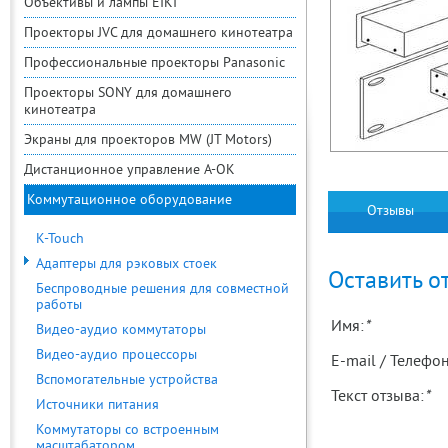
Объективы и лампы EIKI
Проекторы JVC для домашнего кинотеатра
Профессиональные проекторы Panasonic
Проекторы SONY для домашнего
кинотеатра
Экраны для проекторов MW (JT Motors)
Дистанционное управление A-OK
Коммутационное оборудование
Отзывы
K-Touch
Адаптеры для рэковых стоек
Оставить о
Беспроводные решения для совместной
работы
Имя:
*
Видео-аудио коммутаторы
Видео-аудио процессоры
E-mail / Телефон
Вспомогательные устройства
Текст отзыва:
*
Источники питания
Коммутаторы со встроенным
масштабатором