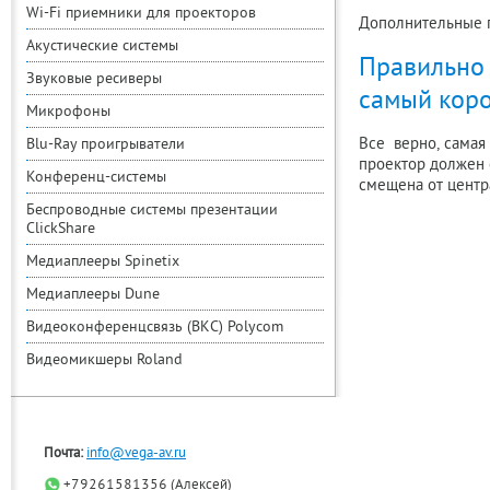
Wi-Fi приемники для проекторов
Дополнительные п
Акустические системы
Правильно 
Звуковые ресиверы
самый коро
Микрофоны
Все верно, самая
Blu-Ray проигрыватели
проектор должен с
Конференц-системы
смещена от центр
Беспроводные системы презентации
ClickShare
Медиаплееры Spinetix
Медиаплееры Dune
Видеоконференцсвязь (ВКС) Polycom
Видеомикшеры Roland
Почта:
info@vega-av.ru
+79261581356 (Алексей)