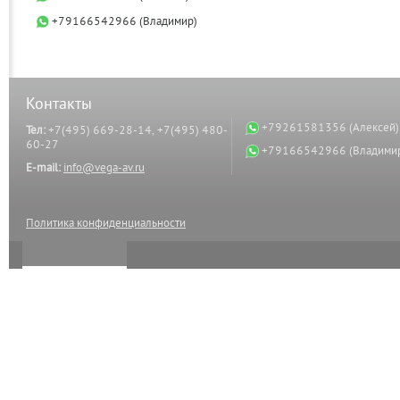
+79166542966 (Владимир)
Контакты
+79261581356 (Алексей)
Тел:
+7(495) 669-28-14, +7(495) 480-
60-27
+79166542966 (Владими
E-mail:
info@vega-av.ru
Политика конфиденциальности